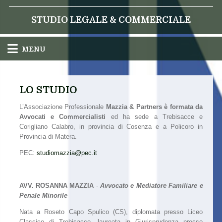
STUDIO LEGALE & COMMERCIALE
MENU
LO STUDIO
L’Associazione Professionale
M
azzia & Partners è formata da
Avvocati e Commercialisti
ed ha sede a Trebisacce e
Corigliano Calabro, in provincia di Cosenza e a Policoro in
Provincia di Matera.
PEC:
studiomazzia@pec.it
AVV. ROSANNA MAZZIA
-
Avvocato e Mediatore Familiare e
Penale Minorile
Nata a Roseto Capo Spulico (CS), diplomata presso Liceo
Classico di Trebisacce, laureata in Giurisprudenza presso